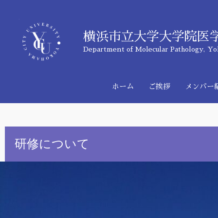
内
横浜市立大学大学院医
容
Department of Molecular Pathology, Yo
を
ホーム
ご挨拶
メンバー
ス
キ
​研修について
ッ
プ