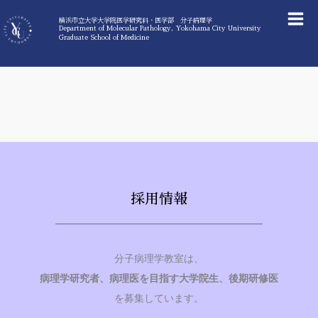
内
横浜市立大学大学院医学研究科・医学部 分子病理学
Department of Molecular Pathology, Yokohama City University
Graduate School of Medicine
容
を
ス
キ
採用情報
ッ
分子病理学教室は、
プ
病理学研究者、病理医を目指す大学院生、後期研修医
を募集しています。