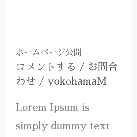
ホームページ公開
ホ
コメントする
/
お問合
ー
わせ
/
yokohamaM
ム
Lorem Ipsum is
ペ
simply dummy text
ー