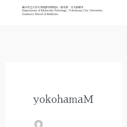
内
横浜市立大学大学院医学研究科・医学部 分子病理学
Department of Molecular Pathology, Yokohama City University
Graduate School of Medicine
容
を
ス
キ
ッ
yokohamaM
プ