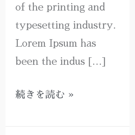
of the printing and
ジ
typesetting industry.
公
Lorem Ipsum has
開
been the indus […]
続きを読む »