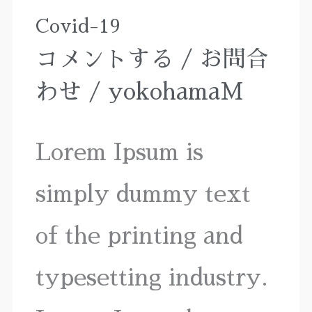
Covid-19
Covid-
コメントする
/
お問合
19
わせ
/
yokohamaM
Lorem Ipsum is
simply dummy text
of the printing and
typesetting industry.